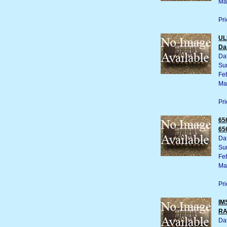
Ma
Pri
UL
Da
Da
Su
Fe
Ma
Pri
65
65
Da
Su
Fe
Ma
Pri
IM
R
Da