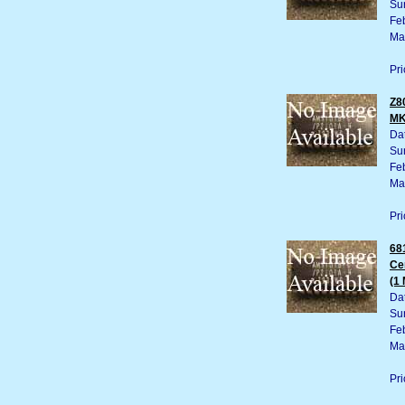
Su
Fe
Ma
Pri
Z8
MK
Da
Su
Fe
Ma
Pri
68
Ce
(1
Da
Su
Fe
Ma
Pri