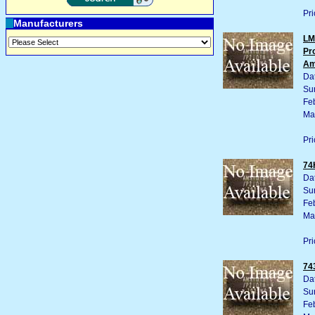
Pri
Manufacturers
LM
Pr
A
Da
Su
Fe
Ma
Pri
74
Da
Su
Fe
Ma
Pri
74
Da
Su
Fe