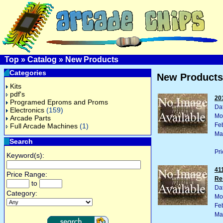
Top
»
Catalog
»
New Products
Categories
New Products
Kits
pdf's
20
Programed Eproms and Proms
Da
Electronics
(159)
Mo
Arcade Parts
Fe
Full Arcade Machines
(1)
Ma
Search
Pri
Keyword(s):
41
Price Range:
Re
to
Da
Category:
Mo
Fe
Ma